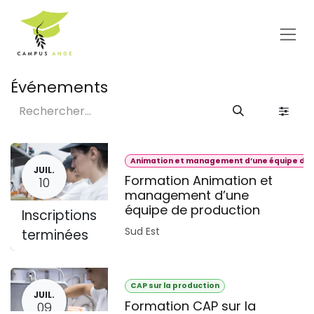
Se rendre au contenu
Événements
Animation et management d’une équipe de 
JUIL.
Formation Animation et
10
management d’une
équipe de production
Inscriptions
Sud Est
terminées
CAP sur la production
JUIL.
Formation CAP sur la
09