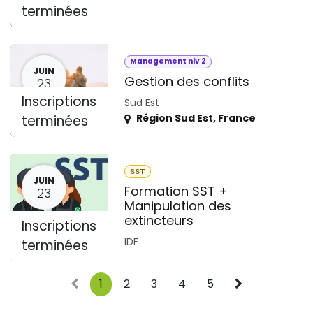
terminées
Management niv 2
JUIN
Gestion des conflits
23
Inscriptions
Sud Est
Région Sud Est
,
France
terminées
SST
JUIN
Formation SST +
23
Manipulation des
extincteurs
Inscriptions
IDF
terminées
1
2
3
4
5