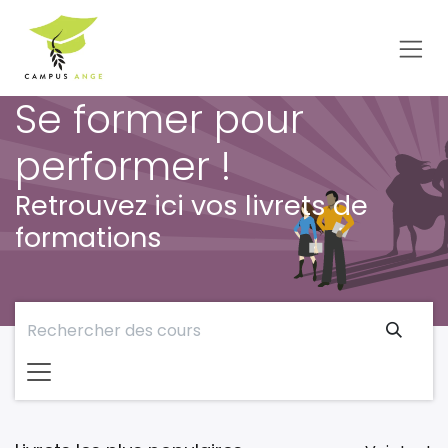
Se rendre au contenu
Se former pour
performer !
Retrouvez ici vos livrets de
formations