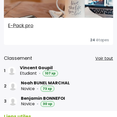
E-Pack pro
24
étapes
Classement
Voir tout
Vincent Goupil
1
Etudiant
•
107 xp
Noah BUNEL MARCHAL
2
Novice
•
73 xp
Benjamin BONNEFOI
3
Novice
•
30 xp
Liens utiles