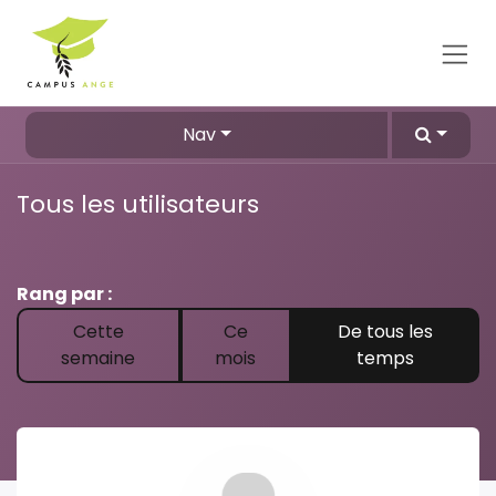
Se rendre au contenu
Nav
Tous les utilisateurs
Rang par :
Cette
Ce
De tous les
semaine
mois
temps