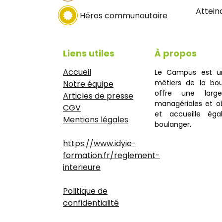
Attein
Héros communautaire
Liens utiles
À propos
Accueil
Le Campus est u
métiers de la bou
Notre équipe
offre une large
Articles de presse
managériales et ob
CGV
et accueille éga
Mentions légales
boulanger.
https://www.idyie-
formation.fr/reglement-
interieure
Politique de
confidentialité