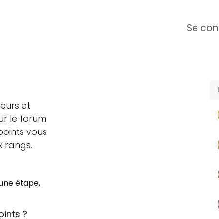
ipe
Formation E-learning
Campus Ange
Se con
For
eurs et
ur le forum
points vous
 rangs.
 une étape,
ints ?