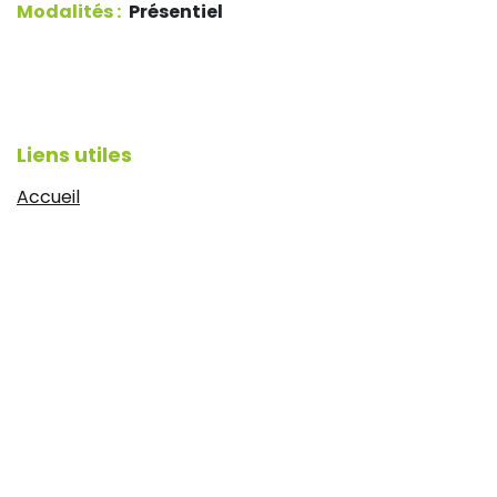
Modalités :
Présentiel
Liens utiles
Accueil
Notre équipe
Articles de presse
CGV
Mentions légales
https://www.idyie-formation.fr/reglement-
interieure
Politique de confidentialité