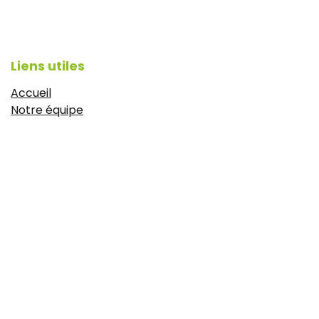
Liens utiles
Accueil
Notre équipe
Articles de presse
CGV
Mentions légales
https://www.idyie-formation.fr/reglement-
interieure
Politique de confidentialité
À propos
Le Campus est une école de formation 100% dédiée aux