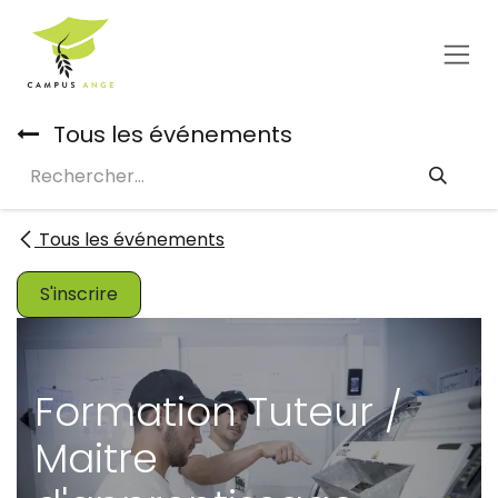
Se rendre au contenu
Tous les événements
Tous les événements
S'inscrire
Formation Tuteur /
Maitre