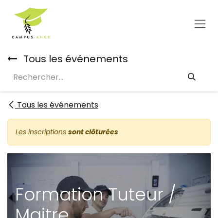
Se rendre au contenu
Tous les événements
Tous les événements
Les inscriptions
sont clôturées
Formation Tuteur /
Maitre