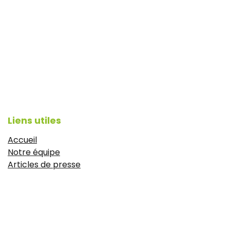
Liens utiles
Accueil
Notre équipe
Articles de presse
CGV
Mentions légales
https://www.idyie-formation.fr/reglement-
interieure