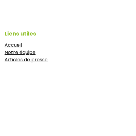
Liens utiles
Accueil
Notre équipe
Articles de presse
CGV
Mentions légales
https://www.idyie-formation.fr/reglement-
interieure
Politique de confidentialité
À propos