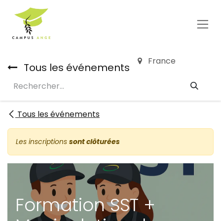
Se rendre au contenu
France
Tous les événements
Tous les événements
Les inscriptions
sont clôturées
Formation SST +