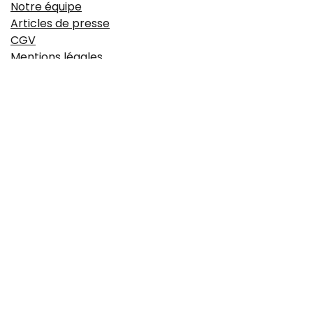
Notre équipe
Articles de presse
CGV
Mentions légales
https://www.idyie-formation.fr/reglement-
interieure
Politique de confidentialité
À propos
Le Campus est une école de formation 100% dédiée aux
métiers de la boulangerie. Fondée à Aix-en-Provence, elle
offre une large palette de formations techniques,
managériales et obligatoires sur le secteur de la
boulangerie et accueille également des classes d'élèves
apprentis boulanger.