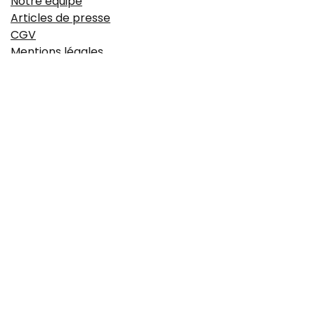
Notre équipe
Articles de presse
CGV
Mentions légales
https://www.idyie-formation.fr/reglement-
interieure
Politique de confidentialité
À propos
Le Campus est une école de formation 100% dédiée aux
métiers de la boulangerie. Fondée à Aix-en-Provence, elle
offre une large palette de formations techniques,
managériales et obligatoires sur le secteur de la
boulangerie et accueille également des classes d'élèves
apprentis boulanger.