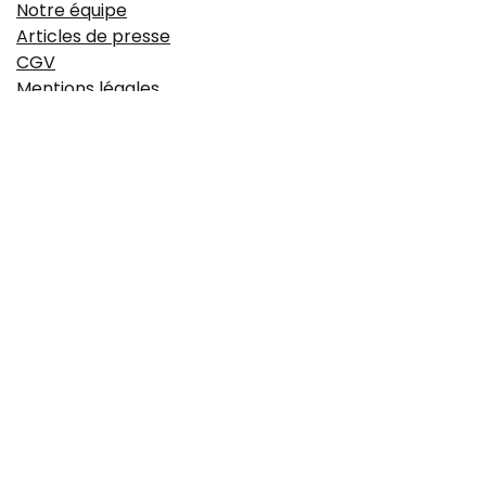
Notre équipe
Articles de presse
CGV
Mentions légales
https://www.idyie-formation.fr/reglement-
interieure
Politique de confidentialité
À propos
Le Campus est une école de formation 100% dédiée aux
métiers de la boulangerie. Fondée à Aix-en-Provence, elle
offre une large palette de formations techniques,
managériales et obligatoires sur le secteur de la
boulangerie et accueille également des classes d'élèves
apprentis boulanger.