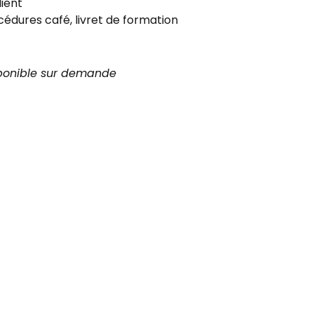
lient
océdures café, livret de formation
ponible sur demande