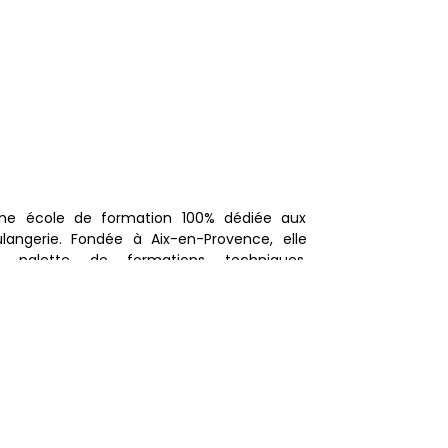
ne école de formation 100% dédiée aux
langerie. Fondée à Aix-en-Provence, elle
 palette de formations techniques,
ligatoires sur le secteur de la boulangerie
lement des classes d'élèves apprentis