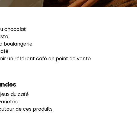
 du chocolat
ista
sa boulangerie
café
ir un référent café en point de vente
andes
njeux du café
variétés
autour de ces produits