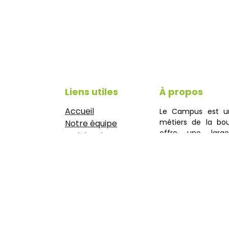
Liens utiles
À propos
Accueil
Le Campus est u
métiers de la bou
Notre équipe
offre une large
Articles de presse
managériales et ob
CGV
et accueille éga
Mentions légales
boulanger.
https://www.idyie-
formation.fr/reglement-
interieure