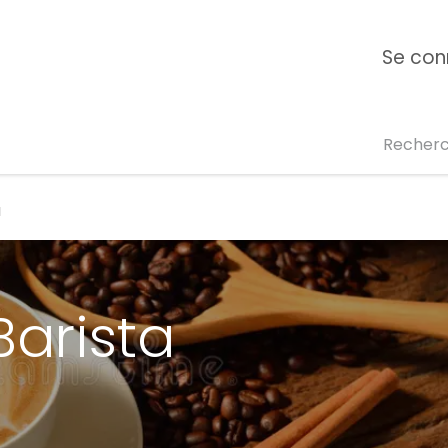
ipe
Formation E-learning
Campus Ange
Se con
For
a
Barista