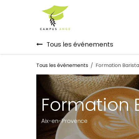
Se rendre au contenu
Accueil
Notre Equ
Tous les événements
Tous les événements
Formation Barist
Formation 
Aix-en-Provence