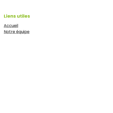
Liens utiles
Accueil
Notre équipe
Articles de presse
CGV
Mentions légales
https://www.idyie-formation.fr/reglement-
interieure
Politique de confidentialité
À propos
Le Campus est une école de formation 100% dédiée aux
métiers de la boulangerie. Fondée à Aix-en-Provence, elle