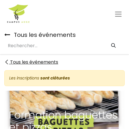
Se rendre au contenu
Tous les événements
Tous les événements
Les inscriptions
sont clôturées
Formation baguettes
et pizzas