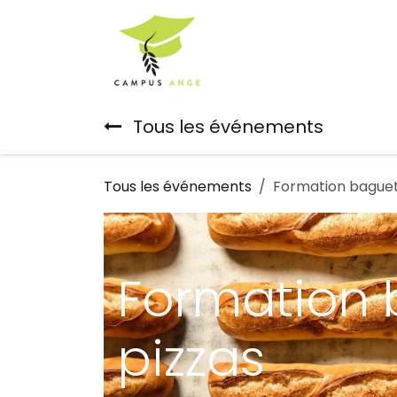
Se rendre au contenu
Accueil
Notre Equ
Tous les événements
Tous les événements
Formation baguet
Formation 
pizzas