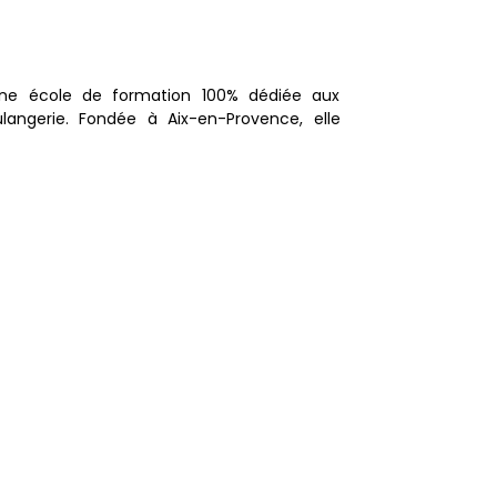
ne école de formation 100% dédiée aux
langerie. Fondée à Aix-en-Provence, elle
 palette de formations techniques,
ligatoires sur le secteur de la boulangerie
lement des classes d'élèves apprentis