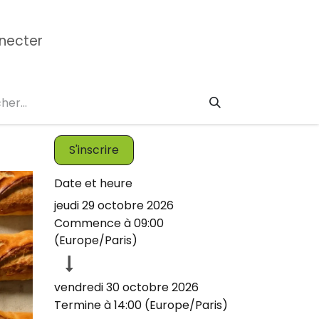
necter
mation CAP
Formations Réglementaire
École 
S'inscrire
Date et heure
jeudi 29 octobre 2026
Commence à
09:00
(
Europe/Paris
)
vendredi 30 octobre 2026
Termine à
14:00
(
Europe/Paris
)