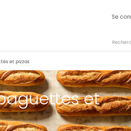
ipe
Formation E-learning
Campus Ange
Se con
For
tes et pizzas
baguettes et