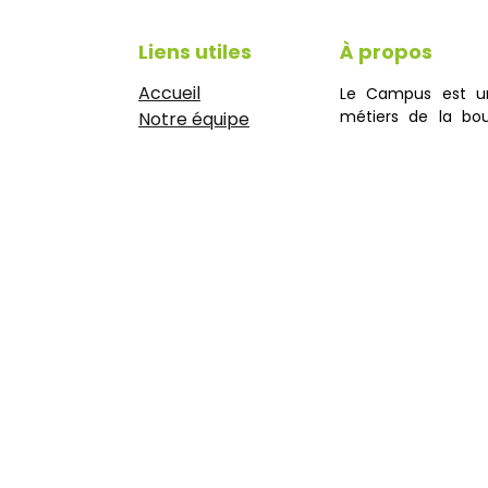
Liens utiles
À propos
Accueil
Le Campus est u
métiers de la bou
Notre équipe
offre une large
Articles de presse
managériales et ob
CGV
et accueille éga
Mentions légales
boulanger.
https://www.idyie-
formation.fr/reglement-
interieure
Politique de
confidentialité