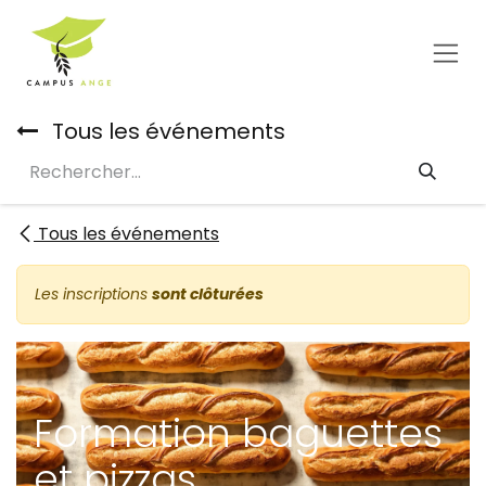
Se rendre au contenu
Tous les événements
Tous les événements
Les inscriptions
sont clôturées
Formation baguettes
et pizzas