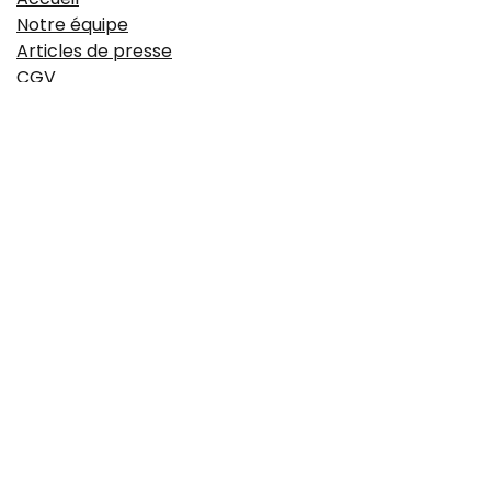
Notre équipe
Articles de presse
CGV
Mentions légales
https://www.idyie-formation.fr/reglement-
interieure
Politique de confidentialité
À propos
Le Campus est une école de formation 100% dédiée aux
métiers de la boulangerie. Fondée à Aix-en-Provence, elle
offre une large palette de formations techniques,
managériales et obligatoires sur le secteur de la
boulangerie et accueille également des classes d'élèves
apprentis boulanger.