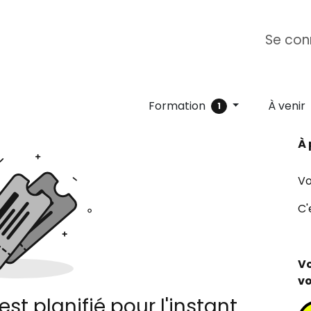
ipe
Formation E-learning
Campus Ange
Se con
For
Formation
À venir
1
À 
Vo
C'
Vo
vo
t planifié pour l'instant