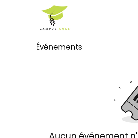
Se rendre au contenu
Accueil
Notre Equ
Événements
Aucun événement n'es