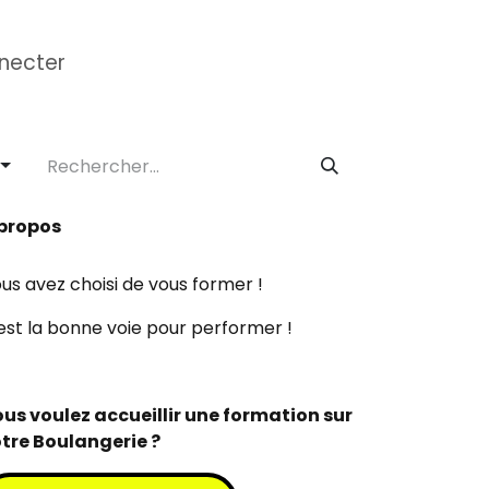
necter
mation CAP
Formations Réglementaire
École 
propos
us avez choisi de vous former !
est la bonne voie pour performer !
us voulez accueillir une formation sur
tre Boulangerie ?