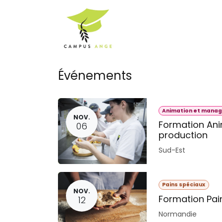
Se rendre au contenu
Accueil
Notre Equ
Événements
Animation et manag
NOV.
Formation An
06
production
Sud-Est
Pains spéciaux
NOV.
Formation Pai
12
Normandie