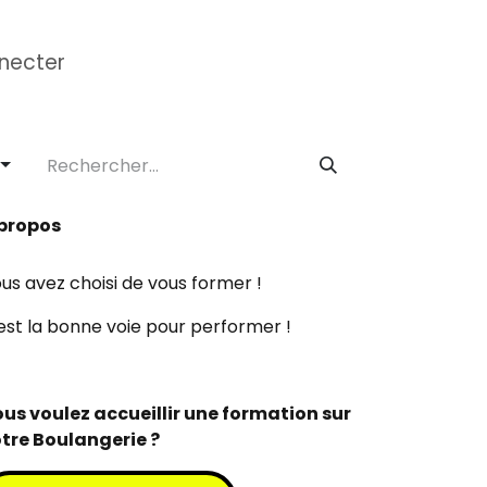
necter
mation CAP
Formations Réglementaire
École 
propos
us avez choisi de vous former !
est la bonne voie pour performer !
us voulez accueillir une formation sur
tre Boulangerie ?