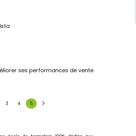
ista
liorer ses performances de vente
3
4
5