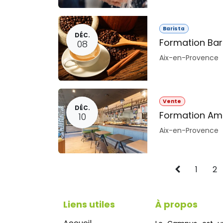
Barista
DÉC.
Formation Bar
08
Aix-en-Provence
Vente
DÉC.
Formation Amé
10
Aix-en-Provence
1
2
Liens utiles
À propos