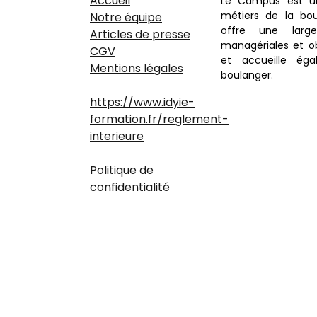
Accueil
Le Campus est u
métiers de la bou
Notre équipe
offre une large
Articles de presse
managériales et ob
CGV
et accueille éga
Mentions légales
boulanger.
https://www.idyie-
formation.fr/reglement-
interieure
Politique de
confidentialité