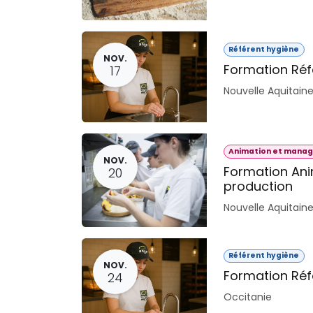
Référent hygiène
NOV.
Formation Réf
17
Nouvelle Aquitain
Animation et manag
NOV.
Formation An
20
production
Nouvelle Aquitain
Référent hygiène
NOV.
Formation Réf
24
Occitanie