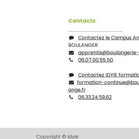
Contacts
Contactez le Campus A
BOULANGER
apprentis@boulangerie-
06.07.00.55.50
.
Contactez IDYIE formati
formation-continue@bou
ange.fr
06.33.24.59.62
Copyright © Idyie