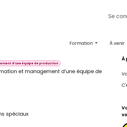
ipe
Formation E-learning
Campus Ange
Se con
For
Formation
À venir
À 
ement d’une équipe de production
imation et management d’une équipe de
Vo
C'
Vo
ns spéciaux
vo