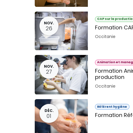
CAP sur la producti
NOV.
Formation CAP
26
Occitanie
Animation et manag
NOV.
Formation An
27
production
Occitanie
Référent hygiène
DÉC.
Formation Réf
01