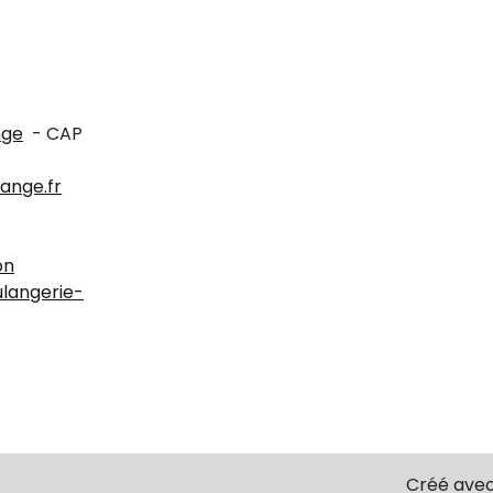
nge
- CAP
ange.fr
on
langerie-
Créé ave