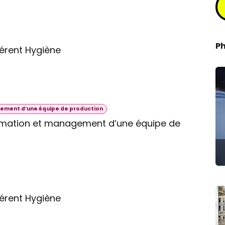
P
érent Hygiène
e
ement d’une équipe de production
imation et management d’une équipe de
e
érent Hygiène