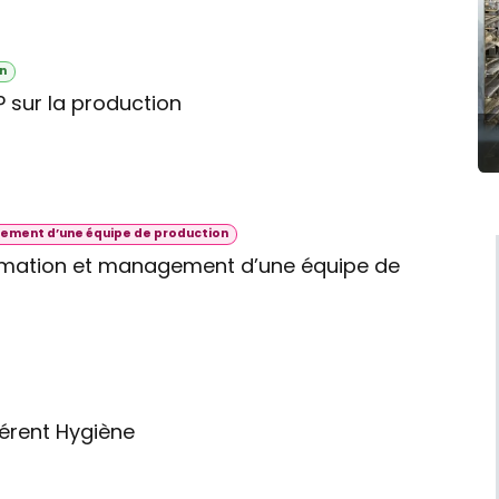
on
 sur la production
ement d’une équipe de production
imation et management d’une équipe de
érent Hygiène