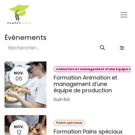
Se rendre au contenu
Événements
Animation et management d’une équipe de 
NOV.
Formation Animation et
06
management d’une
équipe de production
Sud-Est
Pains spéciaux
NOV.
Formation Pains spéciaux
12